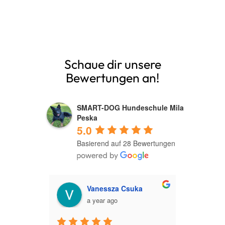
Schaue dir unsere
Bewertungen an!
SMART-DOG Hundeschule Mila
Peska
5.0
Basierend auf 28 Bewertungen
lenbach
Vanessza Csuka
a year ago