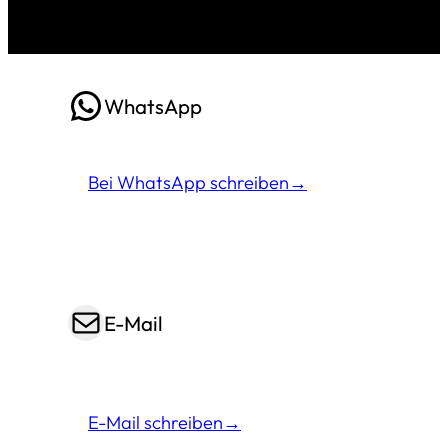
gelöst haben werden. Wir sind 
sehr dankbar für ihre Hilfe und 
können Sie besten Gewissens 
nur weiterempfehlen.
WhatsApp
WhatsApp
Bei WhatsApp schreiben→
E-Mail
E-Mail
E-Mail schreiben→